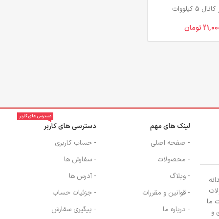
 5 کیلووات
21,00
تومان
دسترسی های کاربر
لینک های مهم
دسترسی های کاربر
ن
- صفحه اصلی
- حساب کاربری
- محصولات
- سفارش ها
- وبلاگ
- آدرس ها
انه
لات
- قوانین و مقررات
- جزئیات حساب
 ما
- درباره ما
- پیگیری سفارش
 و