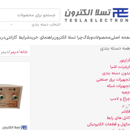
انتخاب دسته بندی
حه اصلی
محصولات
وبلاگ
چرا تسلا الکترون
راهنمای خرید
شرایط گارانتی
دربا
همه دسته بندی
خانه
دیمر
دیمر 
آداپتور
اینترنت اشیا
بدون دسته بندی
تجهیزات برق صنعتی
تجهیزات شبکه
جعبه
چراغ و لامپ
دیمر
فلاشر
کابل های رابط
ماژول و قطعات الکترونیکی