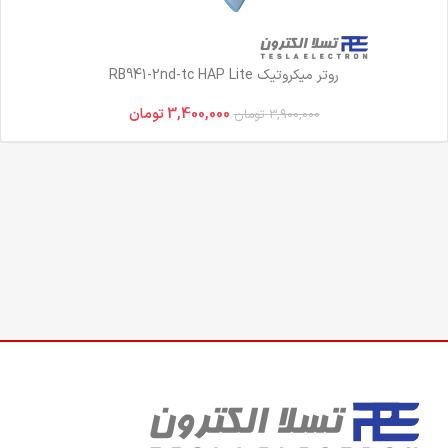
روتر میکروتیک RB941-2nd-tc HAP Lite
3,400,000
تومان
3,900,000
تومان