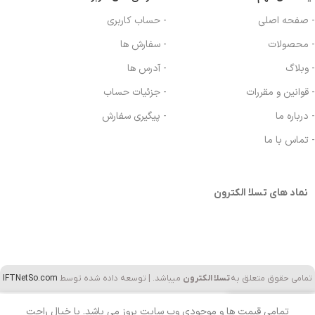
- صفحه اصلی
- حساب کاربری
- محصولات
- سفارش ها
- وبلاگ
- آدرس ها
- قوانین و مقررات
- جزئیات حساب
- درباره ما
- پیگیری سفارش
- تماس با ما
نماد های تسلا الکترون
تمامی حقوق متعلق به
تسلا الکترون
میباشد. | توسعه داده شده توسط
IFTNetSo.com
0
تمامی قیمت ها و موجودی وب سایت بروز می باشد. با خیال راحت